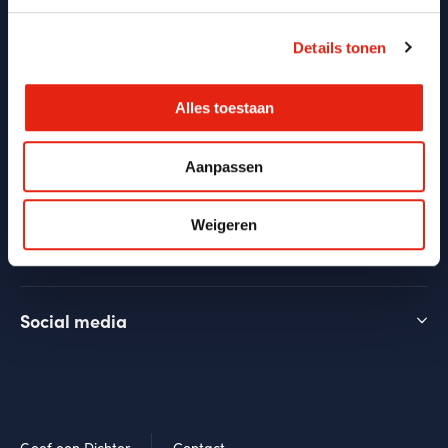
Dichter: een serie leuke date nights met elkaar. Tijdens
deze date nights krijg je meer inzicht in jezelf, je
Details tonen
partner en jullie relatie
Meer over Dichter
Alles toestaan
Aanpassen
Over Dichter
Weigeren
Vind een Dichter
Social media
Geef een Dichter
Contact