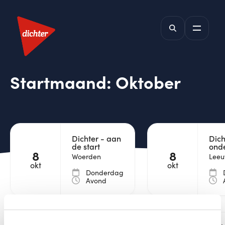
Startmaand:
Oktober
Dichter - aan
Dich
de start
ond
8
8
Woerden
Lee
okt
okt
Donderdag
Avond