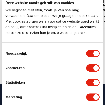
Dichter -
Dich
Deze website maakt gebruik van cookies
onderweg
ond
15
28
Middelburg
Veen
We beginnen met eten, zoals je van ons mag
okt
okt
verwachten. Daarom bieden we je graag een cookie aan.
Donderdag
Avond
Met cookies zorgen we ervoor dat de website goed werkt
en dat jij alle content kunt bekijken en delen. Bovendien
helpen ze ons inzien hoe je onze website gebruikt.
Dichter -
onderweg
20
Toestemmingsselectie
Daarlerveen
Noodzakelijk
okt
Dinsdag
Avond
Voorkeuren
Statistieken
Marketing