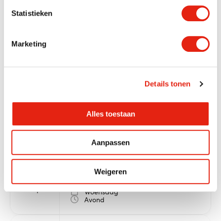
Statistieken
Marketing
Details tonen
Alles toestaan
Aanpassen
Dichter - onderweg
Weigeren
2
Gouda
sep
Woensdag
Avond