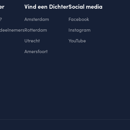
er
Vind een Dichter
Social media
?
Amsterdam
Facebook
 deelnemers
Rotterdam
Instagram
Utrecht
YouTube
Amersfoort