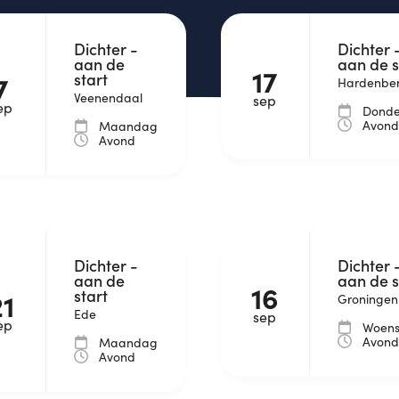
Dichter -
Dichter 
aan de
aan de s
17
start
7
Hardenbe
Veenendaal
sep
ep
Dond
Avon
Maandag
Avond
Dichter -
Dichter 
aan de
aan de s
16
start
21
Groningen
Ede
sep
ep
Woen
Avon
Maandag
Avond