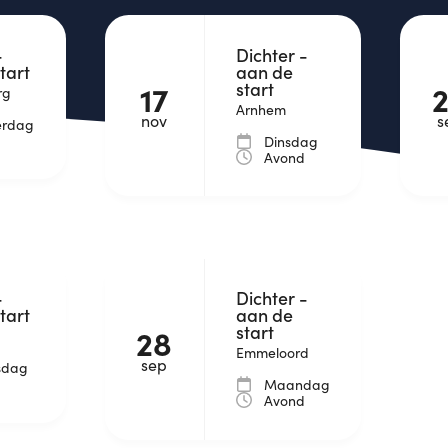
-
Dichter -
tart
aan de
start
17
rg
Arnhem
nov
s
erdag
d
Dinsdag
Avond
-
Dichter -
tart
aan de
start
28
Emmeloord
sep
sdag
d
Maandag
Avond