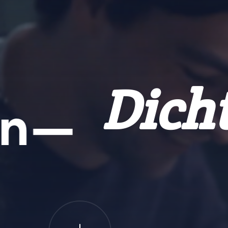
Di
den
—