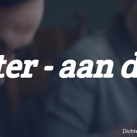
chter - aa
Dicht